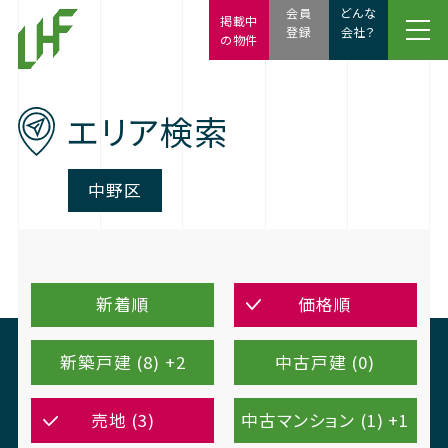
会員
どんな
掲載中
登録
会社？
の物件
エリア検索
中野区
新着順
価格順
新築戸建 (8) +2
中古戸建 (0)
売地 (3)
中古マンション (1) +1