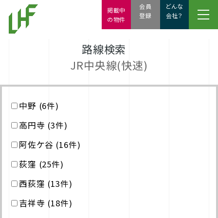
会員
どんな
掲載中
登録
会社？
の物件
路線検索
JR中央線(快速)
中野 (6件)
高円寺 (3件)
阿佐ケ谷 (16件)
荻窪 (25件)
西荻窪 (13件)
吉祥寺 (18件)