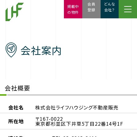
会員
どんな
掲載中
登録
会社？
の物件
会社案内
会社概要
会社名
株式会社ライフハウジング不動産販売
〒167-0022
所在地
東京都杉並区下井草5丁目22番14号1F