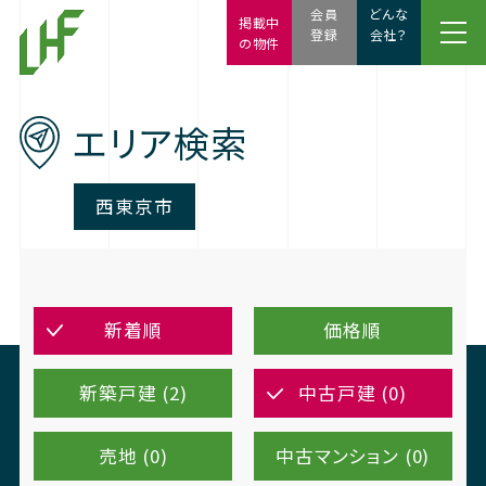
会員
どんな
掲載中
登録
会社？
の物件
エリア検索
西東京市
新着順
価格順
新築戸建 (2)
中古戸建 (0)
売地 (0)
中古マンション (0)