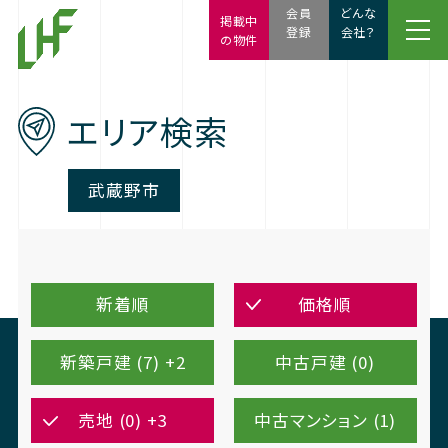
会員
どんな
掲載中
登録
会社？
の物件
エリア検索
武蔵野市
新着順
価格順
新築戸建 (7) +2
中古戸建 (0)
売地 (0) +3
中古マンション (1)