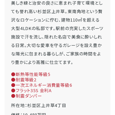
美しき緑と治安の良さに恵まれ子育て環境とし
ても誉れ高い杉並区上井草。東南角地という贅
沢なロケーションに佇む、建物110㎡を超える
大型4LDKの私邸です。駅前の充実したスポーツ
施設で汗を流し、隠れた名店で美食に酔いしれ
る日常。大切な愛車を守るガレージを設え豊か
な陽光に包まれる暮らしが、ご家族の時間をよ
り豊かにより高雅に仕立てます。
●断熱等性能等級5
●耐震等級2
●一次エネルギー消費量等級6
●フラット35S 金利A
●制震ダンパー
所在地：杉並区上井草4丁目
価格：10,480万円