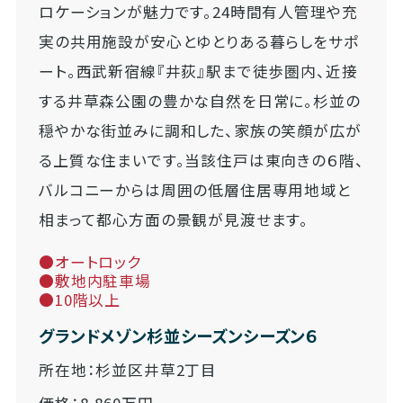
ロケーションが魅力です。24時間有人管理や充
実の共用施設が安心とゆとりある暮らしをサポ
ート。西武新宿線『井荻』駅まで徒歩圏内、近接
する井草森公園の豊かな自然を日常に。杉並の
穏やかな街並みに調和した、家族の笑顔が広が
る上質な住まいです。当該住戸は東向きの６階、
バルコニーからは周囲の低層住居専用地域と
相まって都心方面の景観が見渡せます。
●オートロック
●敷地内駐車場
●10階以上
グランドメゾン杉並シーズンシーズン６
所在地：杉並区井草2丁目
価格：8,860万円