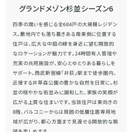
グランドメゾン杉並シーズン6
四季の潤いを感じる全684戸の大規模レジデン
ス。敷地内でも落ち着きある南東側に位置する
住戸は、広大な中庭の緑を身近に望む開放的
なロケーションが魅力です。24時間有人管理や
充実の共用施設が、安心とゆとりある暮らしを
サポート。西武新宿線「井荻」駅まで徒歩圏内、
近接する井草森公園の豊かな自然を日常に。杉
並の穏やかな街並みに調和した、家族の笑顔が
広がる上質な住まいです。当該住戸は東向きの
8階、バルコニーからは周囲の低層住居専用地
域が広がり、都心方面まで見渡せる開放的な眺
望を楽しめます。