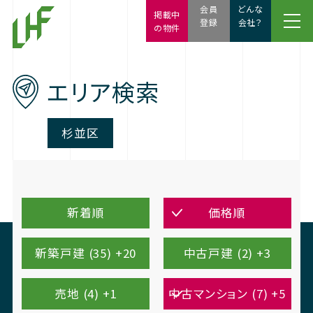
会員
どんな
掲載中
登録
会社？
の物件
エリア検索
杉並区
新着順
価格順
新築戸建 (35) +20
中古戸建 (2) +3
売地 (4) +1
中古マンション (7) +5