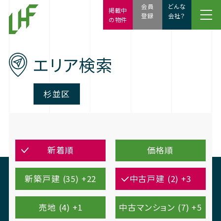
会員
どんな
掲載中
登録
会社？
の物件
エリア検索
杉並区
新着順
価格順
新築戸建 (35) +22
中古戸建 (2) +3
売地 (4) +1
中古マンション (7) +5