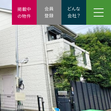
会員
どんな
掲載中
登録
会社？
の物件