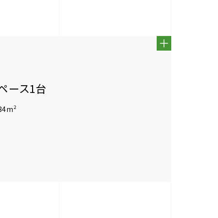
スペース1台
2
84m