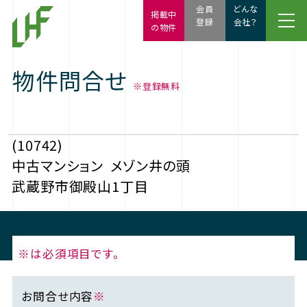
会員
どんな
掲載中
登録
会社？
の物件
物件問合せ
※登録無料
(10742)
中古マンション
メゾン井の頭
武蔵野市御殿山1丁目
※は必須項目です。
お問合せ内容
※