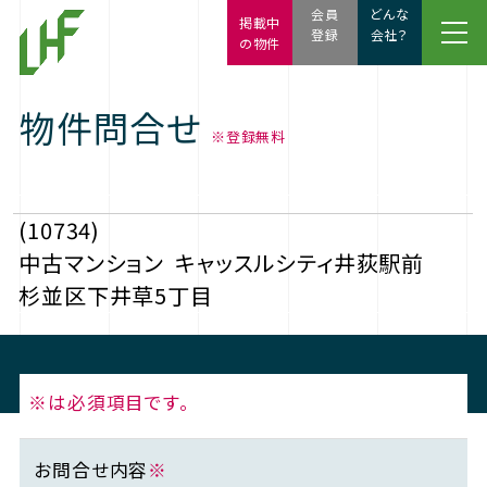
会員
どんな
掲載中
登録
会社？
の物件
物件問合せ
※登録無料
(10734)
中古マンション
キャッスルシティ井荻駅前
杉並区下井草5丁目
※は必須項目です。
お問合せ内容
※