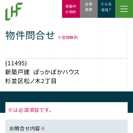
会員
どんな
掲載中
登録
会社？
の物件
物件問合せ
※登録無料
(11495)
新築戸建
ぽっかぽかハウス
杉並区松ノ木2丁目
※は必須項目です。
お問合せ内容
※