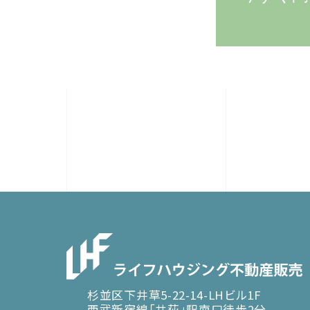
杉並区下井草5-22-14-LHビル1F
西武新宿線「井荻」駅南口徒歩2分