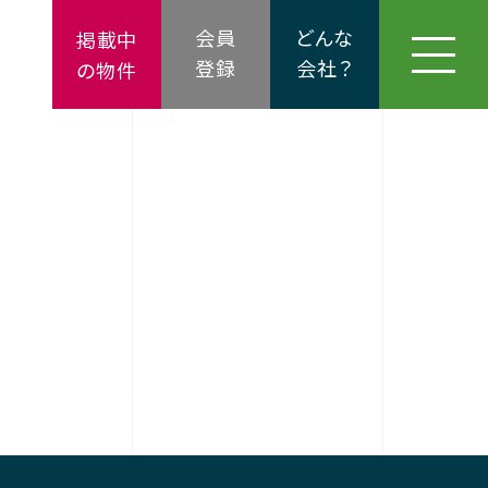
会員
どんな
掲載中
登録
会社？
の物件